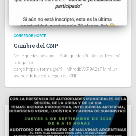
CORREDOR NORTE
Cumbre del CNP
No te quedes sin asistir. Solo quedan 30 plazas. Reservá
tu lugar sin
cargo https://forms.gle/9HiMhrqdbVXP9A2s7 Mirá un
avance de las estrategias del CNP