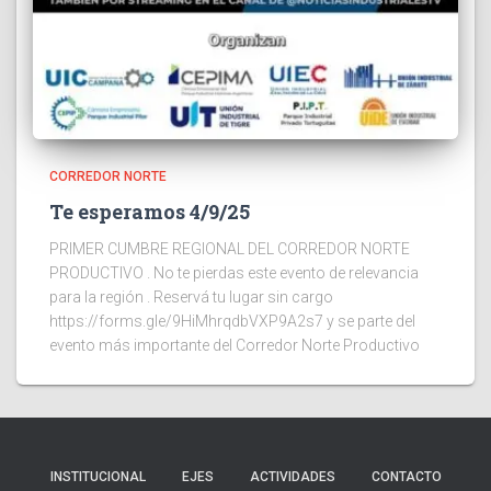
CORREDOR NORTE
Te esperamos 4/9/25
PRIMER CUMBRE REGIONAL DEL CORREDOR NORTE
PRODUCTIVO . No te pierdas este evento de relevancia
para la región . Reservá tu lugar sin cargo
https://forms.gle/9HiMhrqdbVXP9A2s7 y se parte del
evento más importante del Corredor Norte Productivo
INSTITUCIONAL
EJES
ACTIVIDADES
CONTACTO