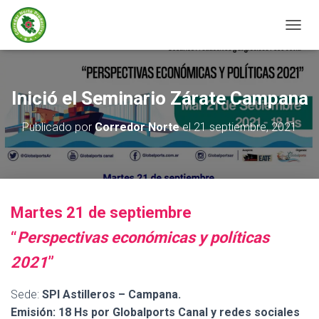
C
A
M
B
I
Inició el Seminario Zárate Campana
A
R
Publicado por
Corredor Norte
el
21 septiembre, 2021
M
O
D
O
D
E
Martes 21 de septiembre
N
A
“
Perspectivas económicas y políticas
V
E
2021
”
G
A
Sede:
SPI Astilleros – Campana.
C
I
Emisión: 18 Hs por Globalports Canal y redes sociales